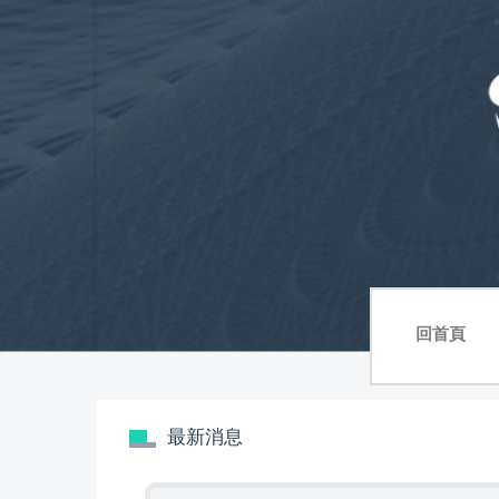
跳
到
主
要
內
容
區
回首頁
最新消息