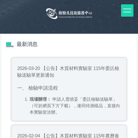
跳
到
主
要
內
容
區
最新消息
【公告】木質材料實驗室 115年委託檢
2026-03-20
驗送驗單更新通知
一、 檢驗申請流程
現場辦理：
申請人需填妥「委託檢驗送驗單」
（可於網頁下方下載），連同待測樣品，直接向
本實驗室洽辦。
郵寄送樣：
若不克親自前往，請將樣品及送驗
單函寄至：
【公告】木質材料實驗室 115年農曆春
2026-02-04