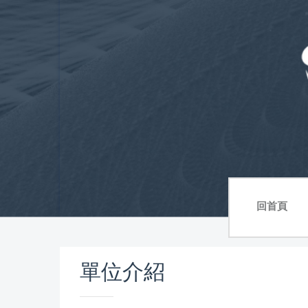
跳
到
主
要
內
容
區
回首頁
單位介紹