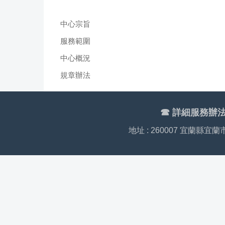
中心宗旨
服務範圍
中心概況
規章辦法
☎︎
詳細服務辦法皆
地址 : 260007 宜蘭縣