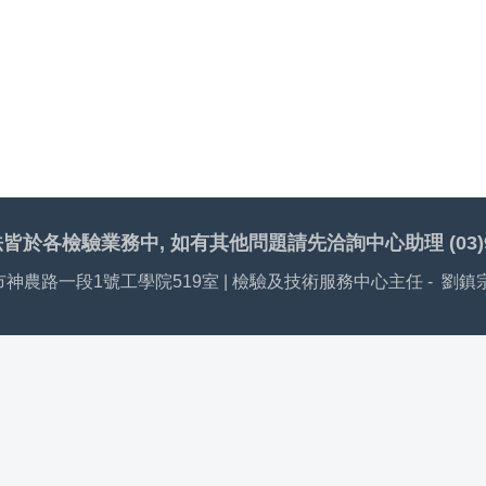
於各檢驗業務中, 如有其他問題請先洽詢中心助理 (03)935-
宜蘭市神農路一段1號工學院519室
| 檢驗及技術服務中心主任 - 劉鎮宗 教授